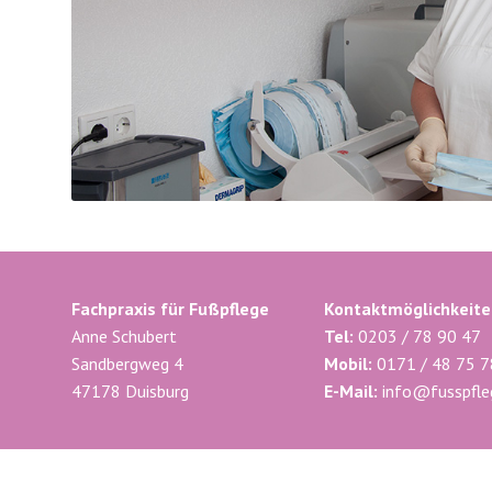
Fachpraxis für Fußpflege
Kontaktmöglichkeite
Anne Schubert
Tel:
0203 / 78 90 47
Sandbergweg 4
Mobil:
0171 / 48 75 
47178 Duisburg
E-Mail:
info@fusspfle